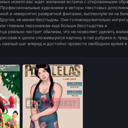
анных новелл вас ждет желанная встреча с откровенными обр
 Профессиональные художники и авторы текстовых дополнен
нной и невероятно развратной фантазии, выплеснули ее на бел
 Другие, не менее бесстыдны. Они головокружительно интри
дали главным персонажам еще больше бесстыдства и
ца реально пестрит обилием, что не позволяет уделить вним
рисовав в целом сложившуюся картину в сей рубрике я, пред
смелый шаг вперед и достойно провести свободное время в