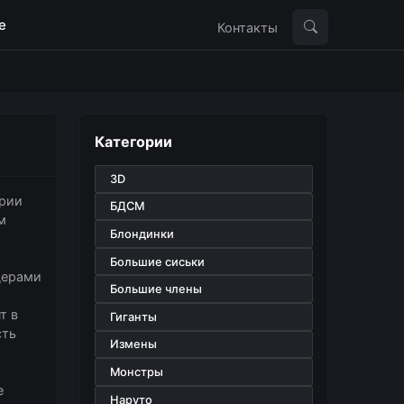
е
Контакты
Категории
3D
ории
БДСМ
м
Блондинки
Большие сиськи
дерами
Большие члены
т в
Гиганты
сть
Измены
Монстры
е
Наруто