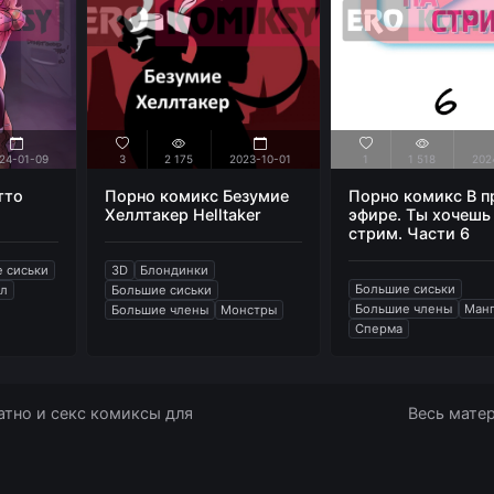
24-01-09
3
2 175
2023-10-01
1
1 518
202
тто
Порно комикс Безумие
Порно комикс В 
Хеллтакер Helltaker
эфире. Ты хочешь
стрим. Части 6
 сиськи
3D
Блондинки
Большие сиськи
ал
Большие сиськи
Большие члены
Ман
Большие члены
Монстры
Сперма
тно и секс комиксы для
Весь матер