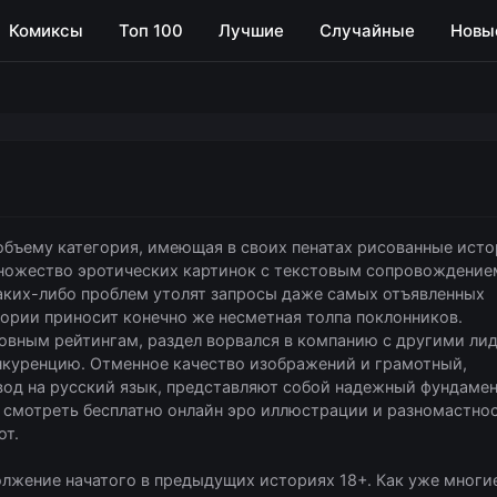
Комиксы
Топ 100
Лучшие
Случайные
Новы
объему категория, имеющая в своих пенатах рисованные ист
множество эротических картинок с текстовым сопровождение
каких-либо проблем утолят запросы даже самых отъявленных
ории приносит конечно же несметная толпа поклонников.
овным рейтингам, раздел ворвался в компанию с другими ли
нкуренцию. Отменное качество изображений и грамотный,
вод на русский язык, представляют собой надежный фундамен
 смотреть бесплатно онлайн эро иллюстрации и разномастно
ют.
олжение начатого в предыдущих историях 18+. Как уже многи