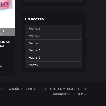
По частям
Часть 1
4-01-07
Часть 2
прямом
Часть 3
 на
Часть 4
Часть 5
Часть 6
га
иал на сайте является постановочным, все актеры
совершеннолетние.