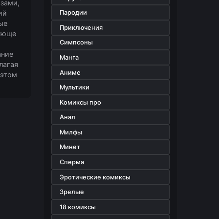
азами,
ий
Пародии
ые
Приключения
гующе
Симпсоны
ание
Манга
лагая
Аниме
 этом
Мультики
Комиксы про
Анал
Милфы
Минет
Сперма
Эротические комиксы
Зрелые
18 комиксы