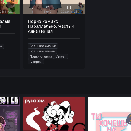
23-11-22
3
2 642
2023-11-22
далые
Порно комикс
4
Параллельно. Часть 4.
Анна Лючия
Большие сиськи
ал
Большие члены
Приключения
Минет
Сперма