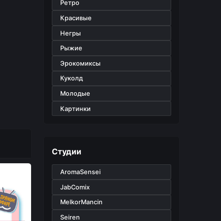
Ретро
Красивые
Негры
Рыжие
Эрокомиксы
Куколд
Молодые
Картинки
Студии
AromaSensei
JabComix
MelkorMancin
Seiren