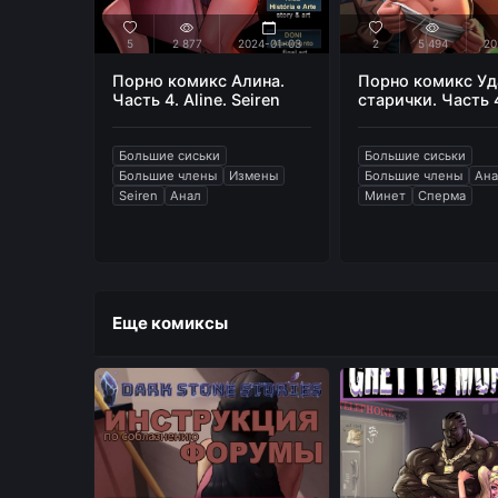
5
2 877
2024-01-03
2
5 494
20
Порно комикс Алина.
Порно комикс У
Часть 4. Aline. Seiren
старички. Часть 
Большие сиськи
Большие сиськи
Большие члены
Измены
Большие члены
Ан
Seiren
Анал
Минет
Сперма
Еще комиксы