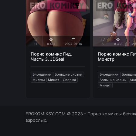
11
9 431
2024-01-10
8
8 333
20
Порно комикс Гид.
Порно комикс Ге
Часть 3. JDSeal
Монстр
Блондинки
Большие сиськи
Блондинки
Большие
Милфы
Минет
Сперма
Большие члены
Ан
Минет
EROKOMIKSY.COM © 2023 - Порно комиксы беспла
взрослых.